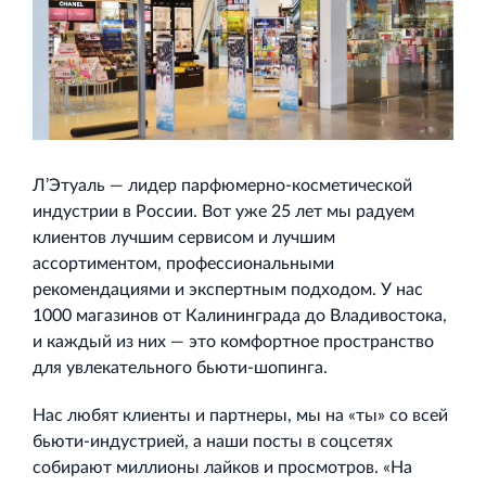
Строительная система ROSSTRO‐VELOX
Несъёмная опалубка из щепоцементных плит
Л’Этуаль — лидер парфюмерно-косметической
индустрии в России. Вот уже 25 лет мы радуем
клиентов лучшим сервисом и лучшим
ассортиментом, профессиональными
рекомендациями и экспертным подходом. У нас
1000 магазинов от Калининграда до Владивостока,
Научно‐исследовательский институт
и каждый из них — это комфортное пространство
ЛЕННИИПРОЕКТ
для увлекательного бьюти-шопинга.
Проектный институт по жилищно‐гражданскому
строительству
Нас любят клиенты и партнеры, мы на «ты» со всей
бьюти-индустрией, а наши посты в соцсетях
собирают миллионы лайков и просмотров. «На