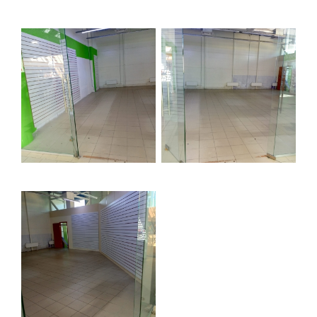
Строительная система ROSSTRO‐VELOX
Несъёмная опалубка из щепоцементных плит
Научно‐исследовательский институт
ЛЕННИИПРОЕКТ
Проектный институт по жилищно‐гражданскому
строительству