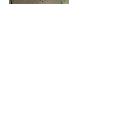
Торговый комплекс НОРД в Кингисеппе
Современный торговый комплекс в центре города
Кингисепп
Испытательный комплекс ПКТИ
Многофункцинальный испытательный комплекс
Торгово-развлекательный центр Вернисаж в