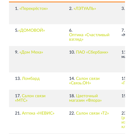
1.
«Перекрёсток»
2.
«ЛЭТУАЛЬ»
3.
«ТА
Торговый комплекс НОРД в Кингисеппе
Современный торговый комплекс в центре города
5.
«ДОМОВОЙ»
6.
7. Vap
Кингисепп
Оптика
«
Счастливый
«King»
взгляд»
9.
«Дом Меха»
10.
ПАО «Сбербанк»
11. Ю
масте
Испытательный комплекс ПКТИ
13.
Ломбард
14.
Салон связи
15.
Ма
«Связь.ОН»
«Пехо
Многофункцинальный испытательный комплекс
17.
Салон связи
18.
Цветочный
19.
«З
«МТС»
магазин «Флора»
21.
Аптека «НЕВИС»
22.
Салон связи «Т2»
23.
Ма
(ремон
изгот
ключе
Торгово-развлекательный центр Вернисаж в