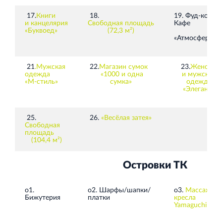
17.
Книги
18.
19. Фуд-корт
и канцелярия
Свободная площадь
Кафе
«Буквоед»
(72,3 м²)
«Атмосфера»
21
.
Мужская
22.
Магазин сумок
23.
Женская
одежда
«1000 и одна
и мужская
«М-стиль»
сумка»
одежда
«Элегант»
25.
26.
«
Весёлая затея
»
Свободная
площадь
(104,4 м²)
Островки ТК
о1.
о2.
Шарфы/шапки/
о3.
Массажны
Бижутерия
платки
кресла
Yamaguchi