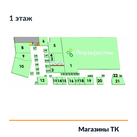
1 этаж
Строительная система ROSSTRO‐VELOX
Несъёмная опалубка из щепоцементных плит
Научно‐исследовательский институт
ЛЕННИИПРОЕКТ
Проектный институт по жилищно‐гражданскому
строительству
Магазины ТК