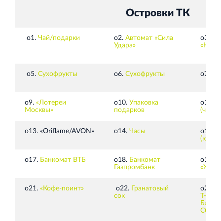
Кингисеппе
Островки ТК
Современный торговый комплекс в центре города
Кингисепп
о1.
Чай/подарки
о2.
Автомат «Сила
о3.
Ав
Удара»
«Нож
о5.
Сухофрукты
о6.
Сухофрукты
о7.
Л
о9.
«Лотереи
о10.
Упаковка
о11.
«
Москвы»
подарков
(чай, 
о13.
«Oriflame/AVON»
о14.
Часы
о15.
«
(косм
о17.
Банкомат ВТБ
о18.
Банкомат
о19.
А
Газпромбанк
«Хват
о21.
«Кофе-поинт»
о22.
Гранатовый
о23.
Б
сок
Т-
Банк
,
Сберб