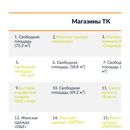
Магазины ТК
1. Свободная
2.
Женская одежда
3.
Магазин
площадь
«Амазонка»
нижнего белья
(75,3 м²)
«Очарование»
5.
6. Свободная
7.
Свободная
Свободная
площадь (58,8 м²)
площадь (84,8
площадь
м²)
(99 м2)
9.
Бытовая
10. Свободная
11.
Cалон
и цифровая
площадь (69,2 м²)
красоты
техника
«Блеск»
DNS‑гипер
13. Женская
14.
Женская
15.
Женская
одежда
одежда «БЕЛЛА»
одежда
«О&Е»
«ПЕРСОНА»