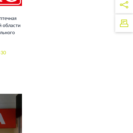
птечная
й области
ального
‐30