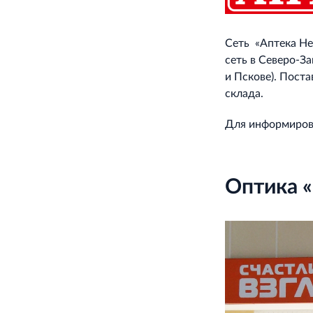
Сеть «Аптека Не
сеть в Северо‐З
и Пскове). Пост
склада.
Для информиров
Оптика «