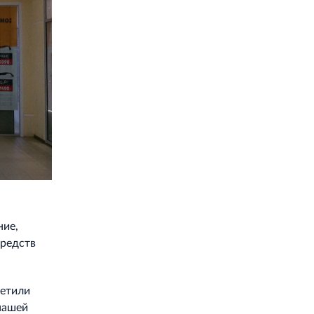
ние,
средств
сетили
 нашей