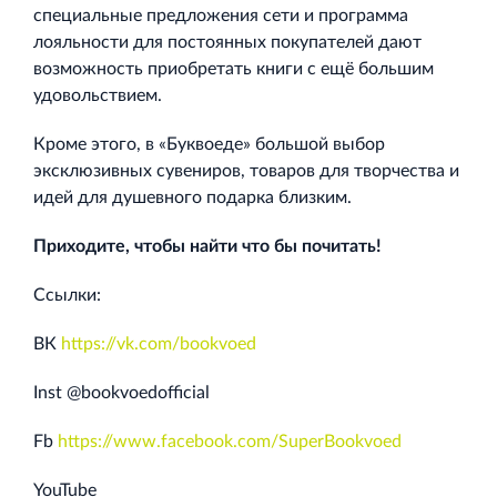
специальные предложения сети и программа
лояльности для постоянных покупателей дают
возможность приобретать книги с ещё большим
Торговый комплекс НОРД в Кингисеппе
удовольствием.
Современный торговый комплекс в центре города
Кингисепп
Кроме этого, в «Буквоеде» большой выбор
эксклюзивных сувениров, товаров для творчества и
идей для душевного подарка близким.
Приходите, чтобы найти что бы почитать!
Испытательный комплекс ПКТИ
Ссылки:
Многофункцинальный испытательный комплекс
ВК
https://vk.com/bookvoed
Inst @bookvoedofficial
Fb
https://www.facebook.com/SuperBookvoed
Торгово-развлекательный центр Вернисаж в
YouTube