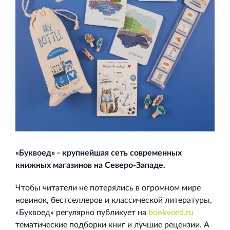
Строительная система ROSSTRO‐VELOX
Несъёмная опалубка из щепоцементных плит
«Буквоед» - крупнейшая сеть современных
Научно‐исследовательский институт
книжных магазинов на Северо-Западе.
ЛЕННИИПРОЕКТ
Проектный институт по жилищно‐гражданскому
Чтобы читатели не потерялись в огромном мире
строительству
новинок, бестселлеров и классической литературы,
«Буквоед» регулярно публикует на
bookvoed.ru
тематические подборки книг и лучшие рецензии. А