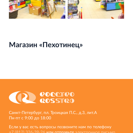
Магазин «Пехотинец»
Санкт‐Петербург, пл. Троицкая П.С., д.3, лит.А
Пн‐пт с 9:00 до 18:00
Если у вас есть вопросы позвоните нам по телефону
+7 (812) 326‐39‐26
или отправьте
электронное письмо
.