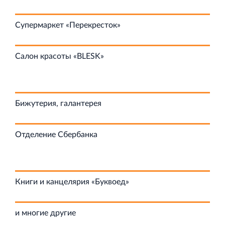
Супермаркет «Перекресток»
Торговый комплекс НОРД в Кингисеппе
Современный торговый комплекс в центре города
Cалон красоты «BLESK»
Кингисепп
Бижутерия, галантерея
Испытательный комплекс ПКТИ
Отделение Сбербанка
Многофункцинальный испытательный комплекс
Книги и канцелярия «Буквоед»
и многие другие
Торгово-развлекательный центр Вернисаж в