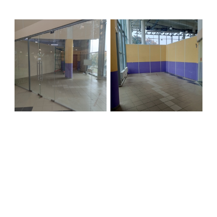
Строительная система ROSSTRO‐VELOX
Несъёмная опалубка из щепоцементных плит
Научно‐исследовательский институт
ЛЕННИИПРОЕКТ
Проектный институт по жилищно‐гражданскому
строительству