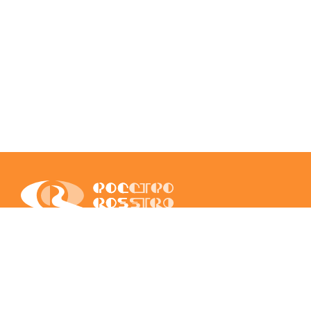
Санкт‐Петербург, пл. Троицкая П.С., д.3, лит.А
Пн‐пт с 9:00 до 18:00
Если у вас есть вопросы позвоните нам по телефону
+7 (812) 326‐39‐26
или отправьте
электронное письмо
.