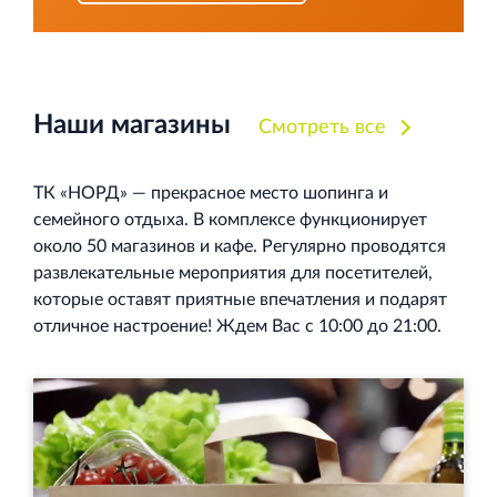
Торговый комплекс НОРД в Кингисеппе
Современный торговый комплекс в центре города
Наши магазины
Смотреть все
Кингисепп
ТК «НОРД» — прекрасное место шопинга и
семейного отдыха. В комплексе функционирует
около 50 магазинов и кафе. Регулярно проводятся
развлекательные мероприятия для посетителей,
Испытательный комплекс ПКТИ
которые оставят приятные впечатления и подарят
Многофункцинальный испытательный комплекс
отличное настроение! Ждем Вас с 10:00 до 21:00.
Торгово-развлекательный центр Вернисаж в